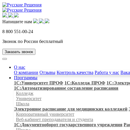
Напишите нам
8 800 551-00-24
Звонок по России бесплатный
Заказать звонок
О нас
О компании
Отзывы
Контроль качества
Работа у нас
Вак
Программы
1С:Университет ПРОФ
1С:Колледж ПРОФ
1С:Электр
1С:Автоматизированное составление расписания
Колледж
Университет
Школа
Электронное расписание для медицинских колледжей
Корпоративный университет
Веб-кабинет преподавателя и студента
1С:Документооборот государственного учреждения
Ра
Школы