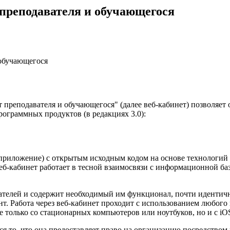
 преподавателя и обучающегося
 обучающегося
преподавателя и обучающегося" (далее веб-кабинет) позволяет 
ограммных продуктов (в редакциях 3.0):
б-приложение) с открытым исходным кодом на основе технологий
Веб-кабинет работает в тесной взаимосвязи с информационной ба
вателей и содержит необходимый им функционал, почти идентич
т. Работа через веб-кабинет проходит с использованием любого 
а не только со стационарных компьютеров или ноутбуков, но и с 
ся то, что она предоставляет право на организацию посредство