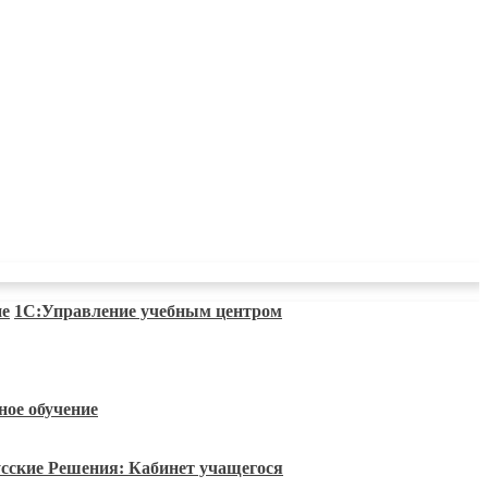
ие
1C:Управление учебным центром
ное обучение
сские Решения: Кабинет учащегося