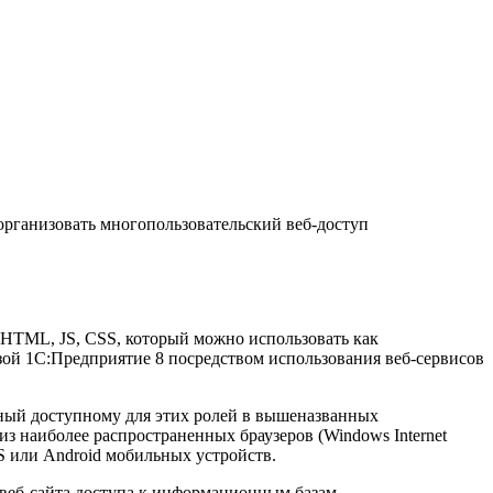
организовать многопользовательский веб-доступ
 HTML, JS, CSS, который можно использовать как
зой 1С:Предприятие 8 посредством использования веб-сервисов
ный доступному для этих ролей в вышеназванных
из наиболее распространенных браузеров (Windows Internet
iOS или Android мобильных устройств.
м веб-сайта доступа к информационным базам