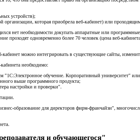
ьных устройств);
й организации, которая приобрела веб-кабинет) или проходящим
щихся нет необходимости докупать аппаратные или программные
ние проходят одновременно более 70 человек (цена веб-кабинет
б-кабинет можно интегрировать в существующие сайты, изменить
-кабинета необходимо:
мм "1С:Электронное обучение. Корпоративный университет" или
анного выше программного продукта;
тера настройки и проверки".
нтации.
изнес-образование для директоров фирм-франчайзи", многочисле
ета.
реподавателя и обучающегося"