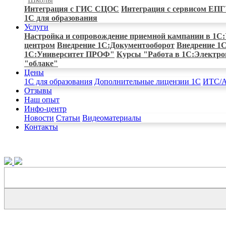
Интеграция с ГИС СЦОС
Интеграция с сервисом ЕП
1С для образования
Услуги
Настройка и сопровождение приемной кампании в 1
центром
Внедрение 1С:Документооборот
Внедрение 1С
1С:Университет ПРОФ"
Курсы "Работа в 1С:Электро
"облаке"
Цены
1C для образования
Дополнительные лицензии 1С
ИТС/А
Отзывы
Наш опыт
Инфо-центр
Новости
Статьи
Видеоматериалы
Контакты