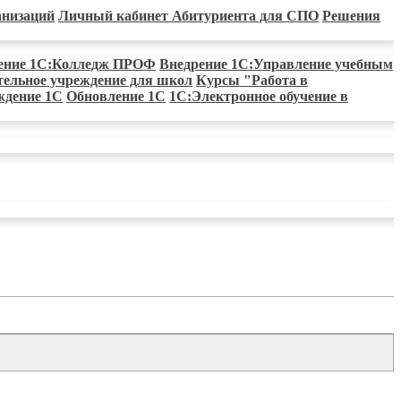
анизаций
Личный кабинет Абитуриента для СПО
Решения
ение 1С:Колледж ПРОФ
Внедрение 1С:Управление учебным
тельное учреждение для школ
Курсы "Работа в
ждение 1С
Обновление 1С
1С:Электронное обучение в