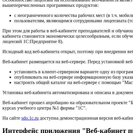
вышеперечисленных программных продуктов:
с неограниченного количества рабочих мест (в т.ч. мобил
пользователям, являющимся сотрудниками лицензиата (то
При этом для работы в веб-кабинете преподавателей и обучаю
кабинета становится экономически целесообразным, если обуче
лицензий 1С:Предприятие 8).
Исходный код веб-кабинета открыт, поэтому при внедрении ве
Веб-кабинет размещается на веб-сервере. Перед установкой веб
установить в клиент-серверном варианте одну из програ
опубликовать на веб-сервере информационную базу указ
настроить общий каталог на веб-сервере с помощью "Мас
Установка веб-кабинета автоматизирована и описана в докуме
Веб-кабинет прошел апробацию на образовательном проекте "Б
курсах учебного центра №1 фирмы "1С".
На сайте
sdo.1c.ru
доступна демонстрационная версия веб-кабин
Интерфейс приложения "Веб-кабинет п