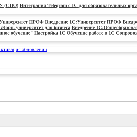
ГУ (СПО)
Интеграция Telegram с 1С для образовательных орг
С:Университет ПРОФ
Внедрение 1С:Университет ПРОФ
Внедр
:Корп. университет для бизнеса
Внедрение 1С:Общеобразова
нное обучение"
Настройка 1С
Обучение работе в 1С
Сопрово
ктивация обновлений