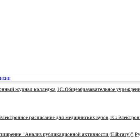
ансии
онный журнал колледжа
1С:Общеобразовательное учрежден
Электронное расписание для медицинских вузов
1С:Электрон
сширение "Анализ публикационной активности (Elibrary)"
Ру