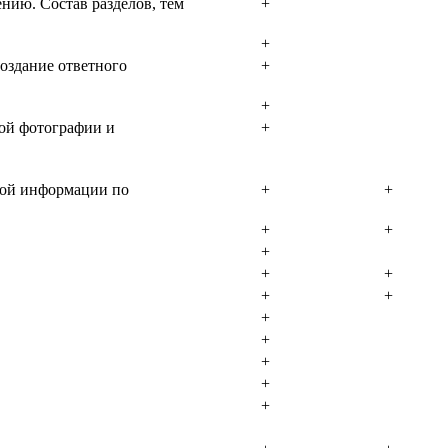
нию. Состав разделов, тем
+
+
оздание ответного
+
+
ой фотографии и
+
угой информации по
+
+
+
+
+
+
+
+
+
+
+
+
+
+